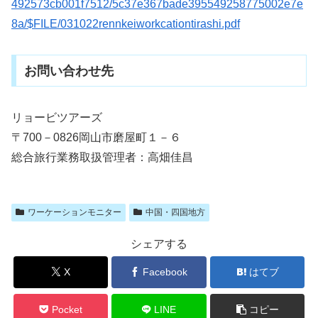
492573cb001f7512/5c37e367bade395549258775002e7e
8a/$FILE/031022rennkeiworkcationtirashi.pdf
お問い合わせ先
リョービツアーズ
〒700－0826岡山市磨屋町１－６
総合旅行業務取扱管理者：高畑佳昌
ワーケーションモニター
中国・四国地方
シェアする
X
Facebook
はてブ
Pocket
LINE
コピー