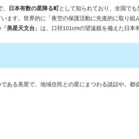
で、
日本有数の星降る町
として知られており、全国でも
ています。世界的に「夜空の保護活動に先進的に取り組
つ『
美星天文台
』は、口径101cmの望遠鏡を備えた日
つである美星で、地域住民との星にまつわる談話や、都
。