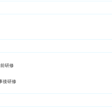
ン事前研修
修
イン事後研修